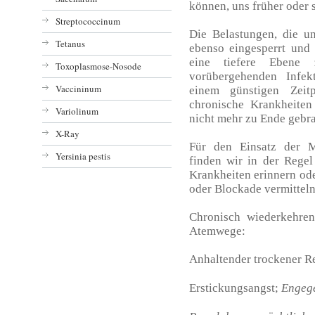
können, uns früher oder 
Streptococcinum
Die Belastungen, die un
Tetanus
ebenso eingesperrt und
eine tiefere Ebene 
Toxoplasmose-Nosode
vorübergehenden Infek
Vaccininum
einem günstigen Zeit
chronische Krankheiten 
Variolinum
nicht mehr zu Ende gebr
X-Ray
Für den Einsatz der M
Yersinia pestis
finden wir in der Regel
Krankheiten erinnern ode
oder Blockade vermitteln
Chronisch wiederkehre
Atemwege:
Anhaltender trockener R
Erstickungsangst;
Engeg