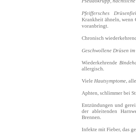
Pseudokrupp, nächtliche
Pfeiffersches Drüsenfie
Krankheit ähneln, wenn C
voranbringt.
Chronisch wiederkehre
Geschwollene Drüsen im
Wiederkehrende
Bindeh
allergisch.
Viele
Hautsymptome
, al
Aphten, schlimmer bei St
Entzündungen und gereiz
der ableitenden Harnw
Brennen.
Infekte mit Fieber, das g