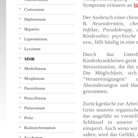
Symptome erinnern an
V
Cortisonum
Der Ausbruch einer chron
Diphterinum
B.
Neurodermitis, ch
Hepatitis
Infekte, Pseudokrupp,
Kindesalter, psychisch
Leprominium
usw.,
fällt häufig in eine
Lyssinum
Durch das Unterb
MMR
Kinderkrankheiten gerät 
Stresssituation, die ihn
Morbillinum
Die Möglichkeit, sic
Morphinum
"Verunreinigungen" 
Absonderungen und Haut
Parotidinum
genommen.
Penicillinum
Zurückgedacht zur Arbeit
Pertussinum
Geist unseren organisch
das ungefähr so vorstel
Polio
Schlüssel in unserer
Radium bromatum
einsperrt. Auch wenn wir
saßen, wird das Gefühl, 
Saccharum