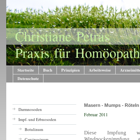
Christiane Petras
Praxis für Homöopath
Startseite
Buch
Prinzipien
Arbeitsweise
Arzneimitt
Datenschutz
Masern - Mumps - Röteln
Darmnosoden
Februar 2011
Impf- und Erbnosoden
Botulinum
Diese Impfung w
Windpockenimpfung
erg
Carcinosinum