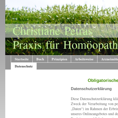
Christiane Petras
Praxis für Homöopath
Startseite
Buch
Prinzipien
Arbeitsweise
Arzneimitt
Datenschutz
Obligatorisch
Datenschutzerklärung
Diese Datenschutzerklärung klä
Zweck der Verarbeitung von pe
„Daten“) im Rahmen der Erbrin
unseres Onlineangebotes und d